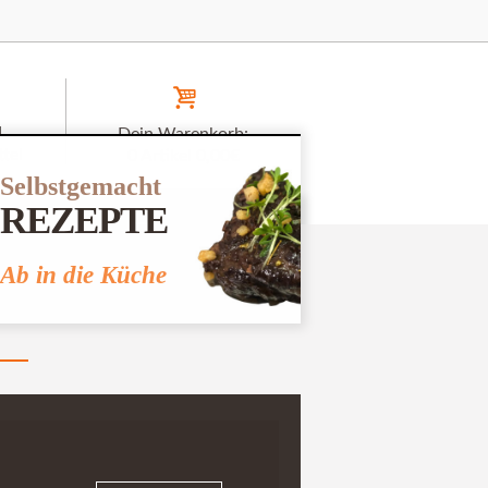
1
Dein Warenkorb:
tel
0 Artikel
0,00€
Selbstgemacht
REZEPTE
+49 174 670 1357
Ab in die Küche