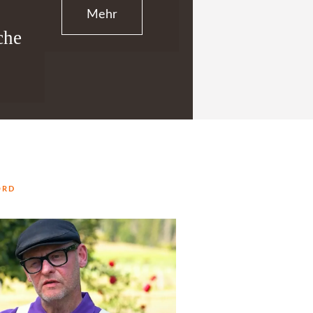
Mehr
che
ORD