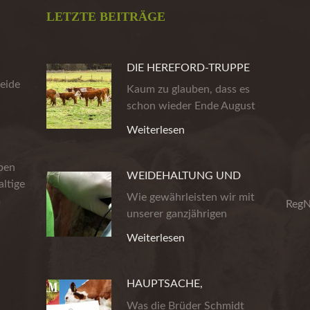
LETZTE BEITRÄGE
DIE HEREFORD-TRUPPE
eide
AUS DER HEIDE
Kaum zu glauben, dass es
schon wieder Ende August
ist. Die…
Weiterlesen
eben
WEIDEHALTUNG UND
ltige
PRODUKTSICHERHEIT
Wie gewährleisten wir mit
m
RegN
unserer ganzjährigen
Weidehaltung…
Weiterlesen
HAUPTSACHE,