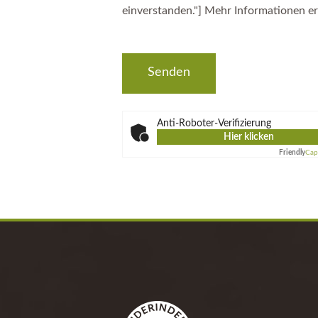
[wpgdprc "Mit der Nutzung dieses Formu
einverstanden."] Mehr Informationen er
Anti-Roboter-Verifizierung
Hier klicken
Friendly
Cap