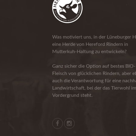
Was motiviert uns, in der Lüneburger H
eine Herde von Hereford Rindern in
Mutterkuh-Haltung zu entwickeln?
Ganz sicher die Option auf bestes BIO-
Fleisch von glücklichen Rindern, aber 
auch die Verantwortung für eine nachha
Landwirtschaft, bei der das Tierwohl i
Vordergrund steht.