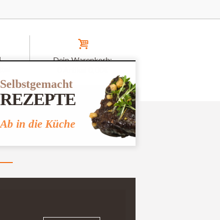
1
Dein Warenkorb:
tel
0 Artikel
0,00€
Selbstgemacht
REZEPTE
+49 174 670 1357
Ab in die Küche