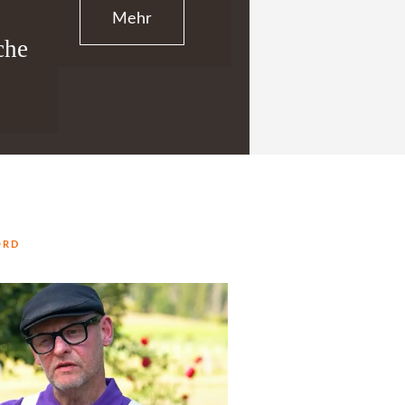
Mehr
che
ORD