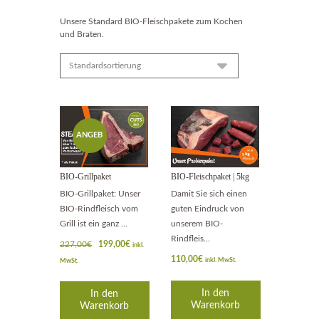
Unsere Standard BIO-Fleischpakete zum Kochen
und Braten.
ANGEB
OT!
BIO-Grillpaket
BIO-Fleischpaket | 5kg
BIO-Grillpaket: Unser
Damit Sie sich einen
BIO-Rindfleisch vom
guten Eindruck von
Grill ist ein ganz ...
unserem BIO-
Rindfleis...
Ursprünglicher
Aktueller
227,00
€
199,00
€
inkl.
Preis
Preis
110,00
€
inkl. MwSt.
MwSt.
war:
ist:
227,00€
199,00€.
In den
In den
Warenkorb
Warenkorb