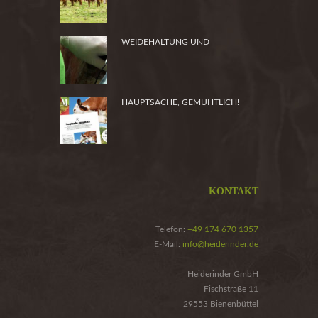
WEIDEHALTUNG UND
PRODUKTSICHERHEIT
HAUPTSACHE, GEMUHTLICH!
KONTAKT
Telefon:
+49 174 670 1357
E-Mail:
info@heiderinder.de
Heiderinder GmbH
Fischstraße 11
29553 Bienenbüttel