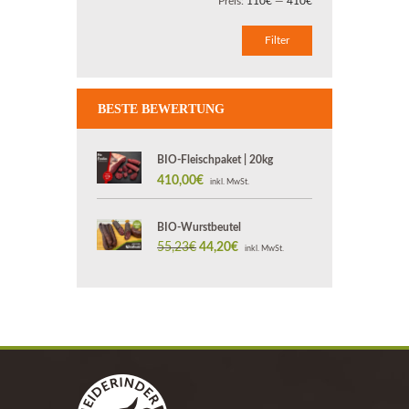
Preis:
110€
—
410€
Preis
Preis
Filter
BESTE BEWERTUNG
BIO-Fleischpaket | 20kg
410,00
€
inkl. MwSt.
BIO-Wurstbeutel
55,23
€
Ursprünglicher
44,20
€
Aktueller
inkl. MwSt.
Preis
Preis
war:
ist:
55,23€
44,20€.