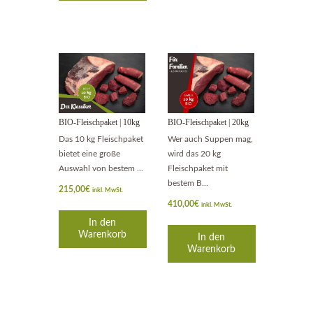
BIO-Fleischpaket | 10kg
BIO-Fleischpaket | 20kg
Das 10 kg Fleischpaket
Wer auch Suppen mag,
bietet eine große
wird das 20 kg
Auswahl von bestem ...
Fleischpaket mit
bestem B...
215,00
€
inkl. MwSt.
410,00
€
inkl. MwSt.
In den
Warenkorb
In den
Warenkorb