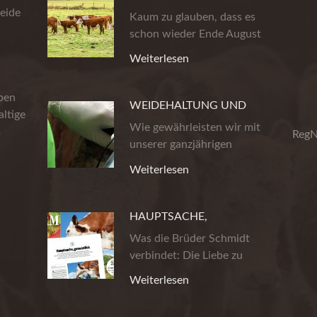
eide
AUS DER HEIDE
Kaum zu glauben, dass es
schon wieder Ende August
ist. Die…
Weiterlesen
eben
WEIDEHALTUNG UND
ltige
PRODUKTSICHERHEIT
Wie gewährleisten wir mit
m
RegN
unserer ganzjährigen
Weidehaltung…
Weiterlesen
HAUPTSACHE,
GEMUHTLICH!
Was die Brüder Schmidt
verbindet: Die Liebe zu
wirklich gutem…
Weiterlesen