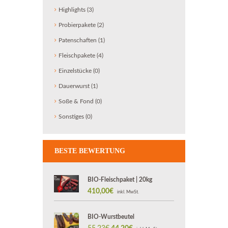
Highlights
(3)
Probierpakete
(2)
Patenschaften
(1)
Fleischpakete
(4)
Einzelstücke
(0)
Dauerwurst
(1)
Soße & Fond
(0)
Sonstiges
(0)
BESTE BEWERTUNG
BIO-Fleischpaket | 20kg
410,00
€
inkl. MwSt.
BIO-Wurstbeutel
Ursprünglicher
Aktueller