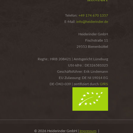
Telefon:
+49 174 670 1357
E-Mail:
info@heiderinder.de
Heiderinder GmbH
Fischstraße 11
29553 Bienenbüttel
RegNr.: HRB 208421 | Amtsgericht Lüneburg
USt-IdNr.: DE326581025
Geschäftsführer: Erik Lindemann
EU Zulassung: DE NI 19014 EG
DE-ÖKO-039 | zertifiziert durch
GfRS
© 2026 Heiderinder GmbH |
Impressum
|