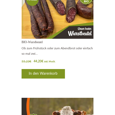
OT!
BIO-Wurstbeutel
Ob zum Frühstück oder zum Abendbrot oder einfach
so mal zwi...
Ursprünglicher
Aktueller
55,23
€
44,20
€
inkl. MwSt.
Preis
Preis
war:
ist:
In den Warenkorb
55,23€
44,20€.