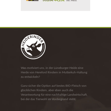
55,23
€
44,20
€
inkl. MwSt.
Preis
Preis
war:
ist:
55,23€
44,20€.
Was motiviert uns, in der Lüneburger Heide eine
Herde von Hereford Rindern in Mutterkuh-Haltung
zu entwickeln?
Ganz sicher die Option auf bestes BIO-Fleisch von
glücklichen Rindern, aber eben auch die
Verantwortung für eine nachhaltige Landwirtschaft,
bei der das Tierwohl im Vordergrund steht.