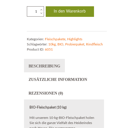
BIO-
In den Warenkorb
Fleischpaket
|
10kg
Menge
Kategorien:
Fleischpakete
,
Highlights
Schlagwörter:
10kg
,
BIO
,
Probierpaket
,
Rindfleisch
Product ID:
6051
BESCHREIBUNG
ZUSÄTZLICHE INFORMATION
REZENSIONEN (0)
BIO-Fleischpaket (10 kg)
Mit unserem 10-kg-BIO-Fleischpaket holen
Sie sich die ganze Vielfalt des Heiderindes