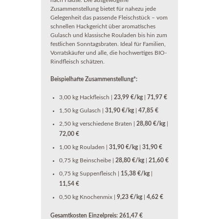
nach Hause. Die ausgewogene
Zusammenstellung bietet für nahezu jede
Gelegenheit das passende Fleischstück – vom
schnellen Hackgericht über aromatisches
Gulasch und klassische Rouladen bis hin zum
festlichen Sonntagsbraten. Ideal für Familien,
Vorratskäufer und alle, die hochwertiges BIO-
Rindfleisch schätzen.
Beispielhafte Zusammenstellung*:
3,00 kg Hackfleisch |
23,99 €/kg
|
71,97 €
1,50 kg Gulasch |
31,90 €/kg
|
47,85 €
2,50 kg verschiedene Braten |
28,80 €/kg
|
72,00 €
1,00 kg Rouladen |
31,90 €/kg
|
31,90 €
0,75 kg Beinscheibe |
28,80 €/kg
|
21,60 €
0,75 kg Suppenfleisch |
15,38 €/kg
|
11,54 €
0,50 kg Knochenmix |
9,23 €/kg
|
4,62 €
Gesamtkosten Einzelpreis:
261,47 €