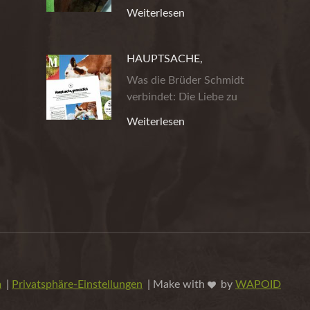
Weidehaltung…
Weiterlesen
HAUPTSACHE,
GEMUHTLICH!
Was die Brüder Schmidt
verbindet: Die Liebe zu
wirklich gutem…
Weiterlesen
m
|
Privatsphäre-Einstellungen
| Make with
by
WAPOID