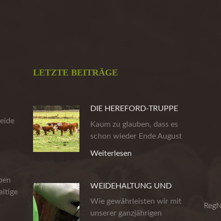
LETZTE BEITRÄGE
DIE HEREFORD-TRUPPE
eide
AUS DER HEIDE
Kaum zu glauben, dass es
schon wieder Ende August
ist. Die…
Weiterlesen
eben
WEIDEHALTUNG UND
ltige
PRODUKTSICHERHEIT
Wie gewährleisten wir mit
m
RegN
unserer ganzjährigen