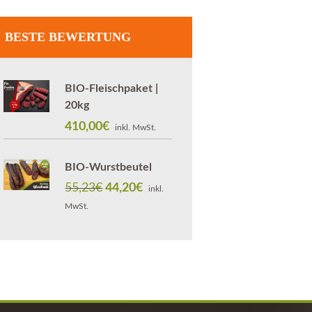
BESTE BEWERTUNG
BIO-Fleischpaket |
20kg
410,00
€
inkl. MwSt.
BIO-Wurstbeutel
55,23
€
Ursprünglicher
44,20
€
Aktueller
inkl.
Preis
Preis
MwSt.
war:
ist:
55,23€
44,20€.