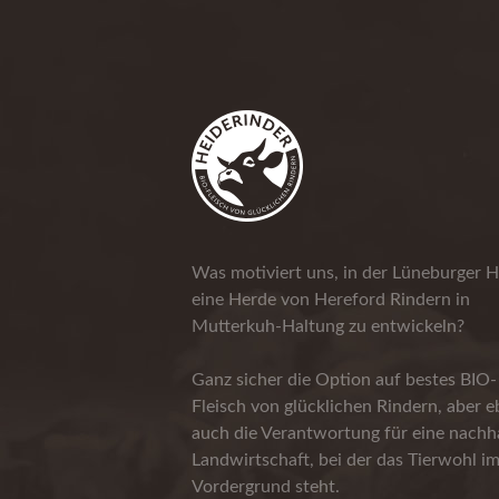
Was motiviert uns, in der Lüneburger H
eine Herde von Hereford Rindern in
Mutterkuh-Haltung zu entwickeln?
Ganz sicher die Option auf bestes BIO-
Fleisch von glücklichen Rindern, aber 
auch die Verantwortung für eine nachha
Landwirtschaft, bei der das Tierwohl i
Vordergrund steht.