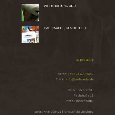
WEIDEHALTUNG UND
PRODUKTSICHERHEIT
HAUPTSACHE, GEMUHTLICH!
KONTAKT
Telefon:
+49 174 670 1357
E-Mail:
info@heiderinder.de
Heiderinder GmbH
Fischstraße 11
29553 Bienenbüttel
RegNr.: HRB 208421 | Amtsgericht Lüneburg