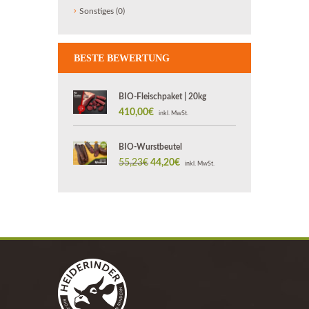
Sonstiges
(0)
BESTE BEWERTUNG
BIO-Fleischpaket | 20kg
410,00
€
inkl. MwSt.
BIO-Wurstbeutel
55,23
€
Ursprünglicher
44,20
€
Aktueller
inkl. MwSt.
Preis
Preis
war:
ist:
55,23€
44,20€.