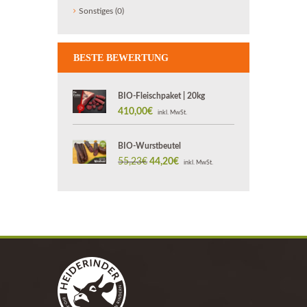
Sonstiges
(0)
BESTE BEWERTUNG
BIO-Fleischpaket | 20kg
410,00
€
inkl. MwSt.
BIO-Wurstbeutel
55,23
€
Ursprünglicher
44,20
€
Aktueller
inkl. MwSt.
Preis
Preis
war:
ist:
55,23€
44,20€.