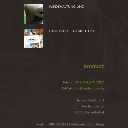
WEIDEHALTUNG UND
PRODUKTSICHERHEIT
HAUPTSACHE, GEMUHTLICH!
KONTAKT
Telefon:
+49 174 670 1357
E-Mail:
info@heiderinder.de
Heiderinder GmbH
Fischstraße 11
29553 Bienenbüttel
RegNr.: HRB 208421 | Amtsgericht Lüneburg