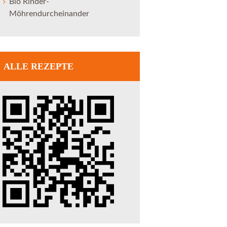
Bio Rinder-
Möhrendurcheinander
ALLE REZEPTE