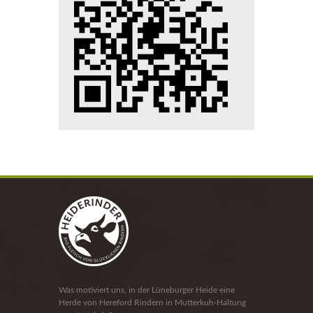
Was motiviert uns, in der Lüneburger Heide eine
Herde von Hereford Rindern in Mutterkuh-Haltung