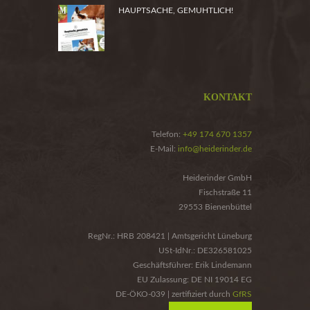
HAUPTSACHE, GEMUHTLICH!
KONTAKT
Telefon:
+49 174 670 1357
E-Mail:
info@heiderinder.de
Heiderinder GmbH
Fischstraße 11
29553 Bienenbüttel
RegNr.: HRB 208421 | Amtsgericht Lüneburg
USt-IdNr.: DE326581025
Geschäftsführer: Erik Lindemann
EU Zulassung: DE NI 19014 EG
DE-ÖKO-039 | zertifiziert durch
GfRS