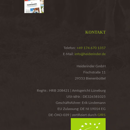
KONTAKT
Telefon:
+49 174 670 1357
E-Mail:
info@heiderinder.de
Heiderinder GmbH
Fischstraße 11
29553 Bienenbüttel
RegNr.: HRB 208421 | Amtsgericht Lüneburg
USt-IdNr.: DE326581025
Geschäftsführer: Erik Lindemann
EU Zulassung: DE NI 19014 EG
DE-ÖKO-039 | zertifiziert durch
GfRS