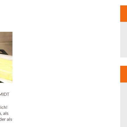
MIDT
ich!
, als
er als