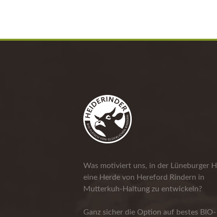
Was motiviert uns, in der Lüneburger H
eine Herde von Hereford Rindern in
Mutterkuh-Haltung zu entwickeln?
Ganz sicher die Option auf bestes BIO-