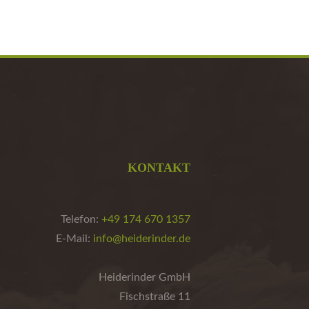
KONTAKT
Telefon:
+49 174 670 1357
E-Mail:
info@heiderinder.de
Heiderinder GmbH
Fischstraße 11