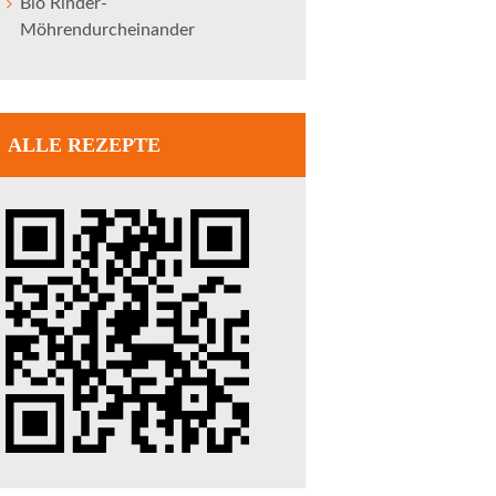
Bio Rinder-
Möhrendurcheinander
ALLE REZEPTE