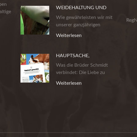
eben
WEIDEHALTUNG UND
ltige
PRODUKTSICHERHEIT
Wie gewährleisten wir mit
m
RegN
unserer ganzjährigen
Weidehaltung…
Weiterlesen
HAUPTSACHE,
GEMUHTLICH!
Was die Brüder Schmidt
verbindet: Die Liebe zu
wirklich gutem…
Weiterlesen