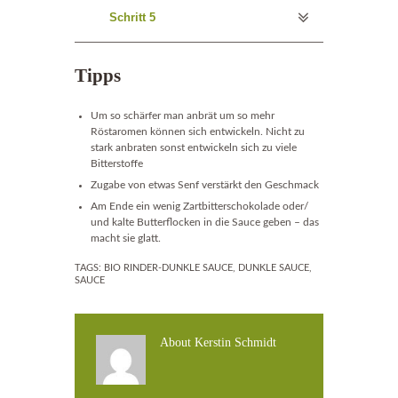
Schritt 5
Tipps
Um so schärfer man anbrät um so mehr
Röstaromen können sich entwickeln. Nicht zu
stark anbraten sonst entwickeln sich
zu viele
Bitterstoffe
Zugabe von etwas Senf verstärkt den Geschmack
Am Ende ein wenig Zartbitterschokolade oder/
und kalte Butterflocken in die S
auce
geben
–
das
macht sie glatt.
TAGS:
BIO RINDER-DUNKLE SAUCE
,
DUNKLE SAUCE
,
SAUCE
About
Kerstin Schmidt