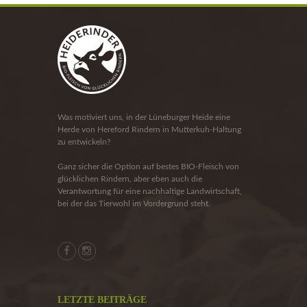
Was motiviert uns, in der Lüneburger Heide eine
Herde von Hereford Rindern in Mutterkuh-Haltung
zu entwickeln?
Ganz sicher die Option auf bestes BIO-Fleisch von
glücklichen Rindern, aber eben auch die
Verantwortung für eine nachhaltige Landwirtschaft,
bei der das Tierwohl im Vordergrund steht.
LETZTE BEITRÄGE