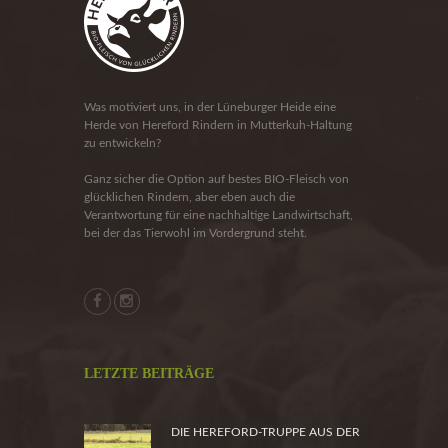
Was motiviert uns, in der Lüneburger Heide eine
Herde von Hereford Rindern in Mutterkuh-Haltung
zu entwickeln?
Ganz sicher die Option auf bestes BIO-Fleisch von
glücklichen Rindern, aber eben auch die
Verantwortung für eine nachhaltige Landwirtschaft,
bei der das Tierwohl im Vordergrund steht.
LETZTE BEITRÄGE
DIE HEREFORD-TRUPPE AUS DER