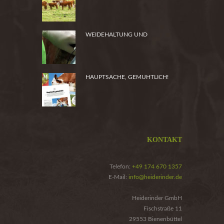
HEIDE
WEIDEHALTUNG UND
PRODUKTSICHERHEIT
HAUPTSACHE, GEMUHTLICH!
KONTAKT
Telefon:
+49 174 670 1357
E-Mail:
info@heiderinder.de
Heiderinder GmbH
Fischstraße 11
29553 Bienenbüttel