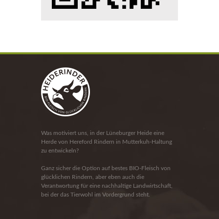
Was motiviert uns, in der Lüneburger Heide eine
Herde von Hereford Rindern in Mutterkuh-Haltung
zu entwickeln?
Ganz sicher die Option auf bestes BIO-Fleisch von
glücklichen Rindern, aber eben auch die
Verantwortung für eine nachhaltige Landwirtschaft,
bei der das Tierwohl im Vordergrund steht.