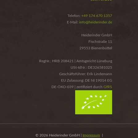
Telefon:
+49 174 670 1357
E-Mail:
info@heiderinder.de
Heiderinder GmbH
Fischstraße 11
29553 Bienenbüttel
RegNr.: HRB 208421 | Amtsgericht Lüneburg
USt-IdNr.: DE326581025
Geschäftsführer: Erik Lindemann
EU Zulassung: DE NI 19014 EG
DE-ÖKO-039 | zertifiziert durch
GfRS
© 2026 Heiderinder GmbH |
Impressum
|