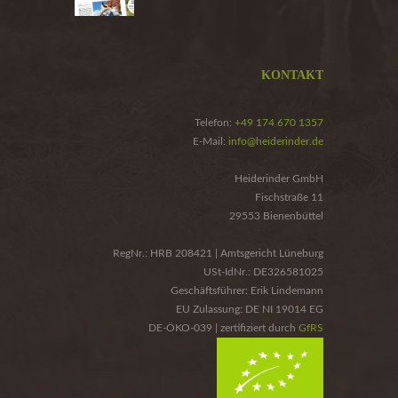
KONTAKT
Telefon:
+49 174 670 1357
E-Mail:
info@heiderinder.de
Heiderinder GmbH
Fischstraße 11
29553 Bienenbüttel
RegNr.: HRB 208421 | Amtsgericht Lüneburg
USt-IdNr.: DE326581025
Geschäftsführer: Erik Lindemann
EU Zulassung: DE NI 19014 EG
DE-ÖKO-039 | zertifiziert durch
GfRS