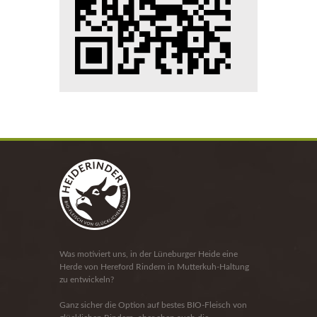
Was motiviert uns, in der Lüneburger Heide eine
Herde von Hereford Rindern in Mutterkuh-Haltung
zu entwickeln?
Ganz sicher die Option auf bestes BIO-Fleisch von