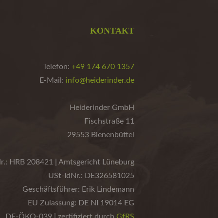
KONTAKT
Telefon:
+49 174 670 1357
E-Mail:
info@heiderinder.de
Heiderinder GmbH
Fischstraße 11
29553 Bienenbüttel
r.: HRB 208421 | Amtsgericht Lüneburg
USt-IdNr.: DE326581025
Geschäftsführer: Erik Lindemann
EU Zulassung: DE NI 19014 EG
DE-ÖKO-039 | zertifiziert durch
GfRS