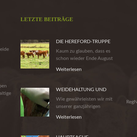
LETZTE BEITRÄGE
DIE HEREFORD-TRUPPE
eide
AUS DER HEIDE
Kaum zu glauben, dass es
schon wieder Ende August
ist. Die…
Weiterlesen
eben
WEIDEHALTUNG UND
ltige
PRODUKTSICHERHEIT
Wie gewährleisten wir mit
m
RegN
unserer ganzjährigen
Weidehaltung…
Weiterlesen