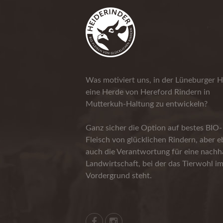
Was motiviert uns, in der Lüneburger H
eine Herde von Hereford Rindern in
Mutterkuh-Haltung zu entwickeln?
Ganz sicher die Option auf bestes BIO-
Fleisch von glücklichen Rindern, aber 
auch die Verantwortung für eine nachha
Landwirtschaft, bei der das Tierwohl i
Vordergrund steht.