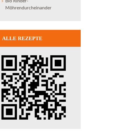
Bio Rinder-
Möhrendurcheinander
ALLE REZEPTE