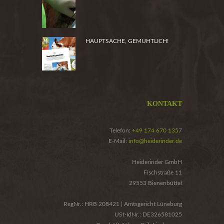
PRODUKTSICHERHEIT
HAUPTSACHE, GEMUHTLICH!
KONTAKT
Telefon:
+49 174 670 1357
E-Mail:
info@heiderinder.de
Heiderinder GmbH
Fischstraße 11
29553 Bienenbüttel
RegNr.: HRB 208421 | Amtsgericht Lüneburg
USt-IdNr.: DE326581025