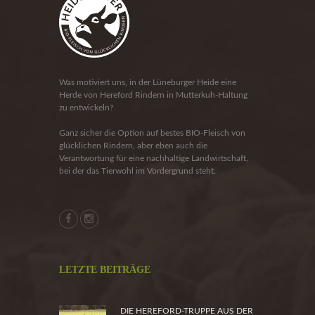
Was motiviert uns, in der Lüneburger Heide eine
Herde von Hereford Rindern in Mutterkuh-Haltung
zu entwickeln?
Ganz sicher die Option auf bestes BIO-Fleisch von
glücklichen Rindern, aber eben auch die
Verantwortung für eine nachhaltige Landwirtschaft,
bei der das Tierwohl im Vordergrund steht.
LETZTE BEITRÄGE
DIE HEREFORD-TRUPPE AUS DER