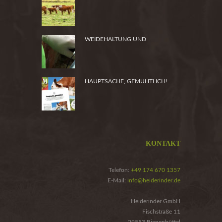
HEIDE
WEIDEHALTUNG UND
PRODUKTSICHERHEIT
HAUPTSACHE, GEMUHTLICH!
KONTAKT
Telefon:
+49 174 670 1357
E-Mail:
info@heiderinder.de
Heiderinder GmbH
Fischstraße 11