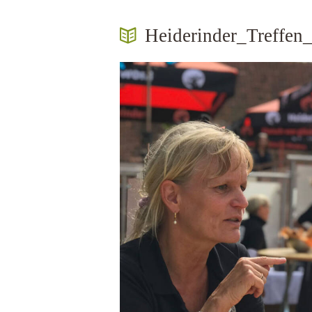
Heiderinder_Treffen
ept_Kugel