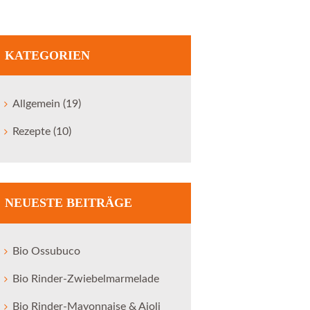
KATEGORIEN
Allgemein
(19)
Rezepte
(10)
Next item
Heiderinder_Weide_Heref
NEUESTE BEITRÄGE
ord_Kuh
Bio Ossubuco
Bio Rinder-Zwiebelmarmelade
Bio Rinder-Mayonnaise & Aioli