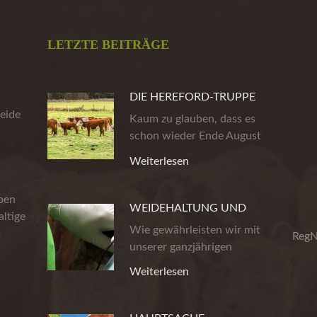
LETZTE BEITRÄGE
DIE HEREFORD-TRUPPE
eide
AUS DER HEIDE
Kaum zu glauben, dass es
schon wieder Ende August
ist. Die…
Weiterlesen
eben
WEIDEHALTUNG UND
ltige
PRODUKTSICHERHEIT
Wie gewährleisten wir mit
m
RegN
unserer ganzjährigen
Weidehaltung…
Weiterlesen