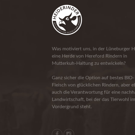
Was motiviert uns, in der Lüneburger H
eine Herde von Hereford Rindern in
Mutterkuh-Haltung zu entwickeln?
Ganz sicher die Option auf bestes BIO-
Fleisch von glücklichen Rindern, aber 
auch die Verantwortung für eine nachha
Landwirtschaft, bei der das Tierwohl i
Vordergrund steht.