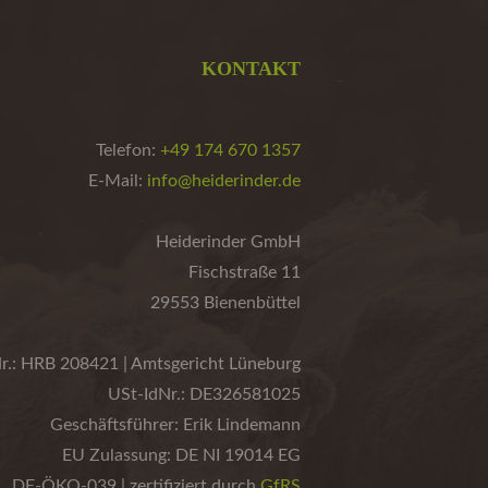
KONTAKT
Telefon:
+49 174 670 1357
E-Mail:
info@heiderinder.de
Heiderinder GmbH
Fischstraße 11
29553 Bienenbüttel
r.: HRB 208421 | Amtsgericht Lüneburg
USt-IdNr.: DE326581025
Geschäftsführer: Erik Lindemann
EU Zulassung: DE NI 19014 EG
DE-ÖKO-039 | zertifiziert durch
GfRS