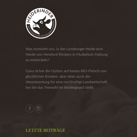
Was motiviert uns, in der Lüneburger Heide eine
Herde von Hereford Rindern in Mutterkuh-Haltung
zu entwickeln?
Ganz sicher die Option auf bestes BIO-Fleisch von
glücklichen Rindern, aber eben auch die
Verantwortung für eine nachhaltige Landwirtschaft,
bei der das Tierwohl im Vordergrund steht.
LETZTE BEITRÄGE