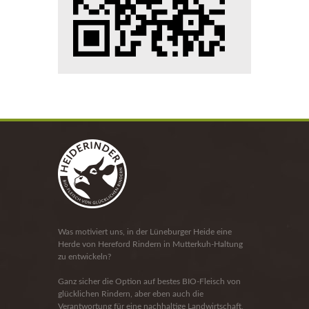
Was motiviert uns, in der Lüneburger Heide eine
Herde von Hereford Rindern in Mutterkuh-Haltung
zu entwickeln?
Ganz sicher die Option auf bestes BIO-Fleisch von
glücklichen Rindern, aber eben auch die
Verantwortung für eine nachhaltige Landwirtschaft,