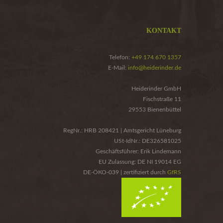
KONTAKT
Telefon:
+49 174 670 1357
E-Mail:
info@heiderinder.de
Heiderinder GmbH
Fischstraße 11
29553 Bienenbüttel
RegNr.: HRB 208421 | Amtsgericht Lüneburg
USt-IdNr.: DE326581025
Geschäftsführer: Erik Lindemann
EU Zulassung: DE NI 19014 EG
DE-ÖKO-039 | zertifiziert durch
GfRS