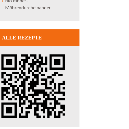
Bio Rinder-
Möhrendurcheinander
ALLE REZEPTE