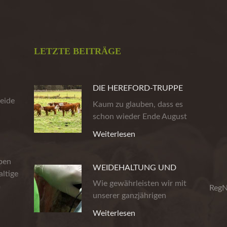
LETZTE BEITRÄGE
DIE HEREFORD-TRUPPE
eide
AUS DER HEIDE
Kaum zu glauben, dass es
schon wieder Ende August
ist. Die…
Weiterlesen
eben
WEIDEHALTUNG UND
ltige
PRODUKTSICHERHEIT
Wie gewährleisten wir mit
m
RegN
unserer ganzjährigen
Weidehaltung…
Weiterlesen