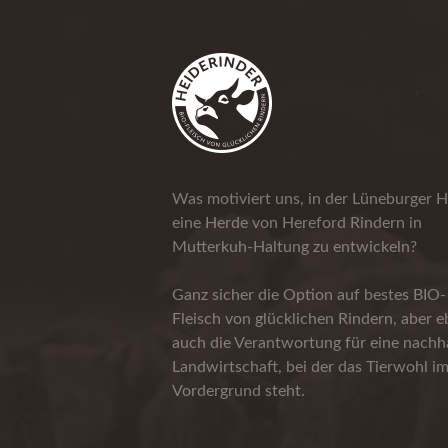
Was motiviert uns, in der Lüneburger H
eine Herde von Hereford Rindern in
Mutterkuh-Haltung zu entwickeln?
Ganz sicher die Option auf bestes BIO-
Fleisch von glücklichen Rindern, aber 
auch die Verantwortung für eine nachha
Landwirtschaft, bei der das Tierwohl i
Vordergrund steht.