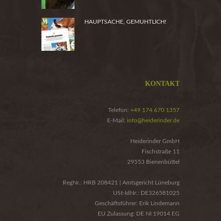
HAUPTSACHE, GEMUHTLICH!
KONTAKT
Telefon:
+49 174 670 1357
E-Mail:
info@heiderinder.de
Heiderinder GmbH
Fischstraße 11
29553 Bienenbüttel
RegNr.: HRB 208421 | Amtsgericht Lüneburg
USt-IdNr.: DE326581025
Geschäftsführer: Erik Lindemann
EU Zulassung: DE NI 19014 EG