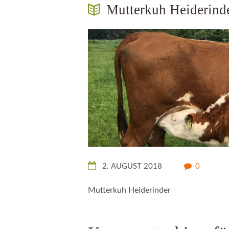
Mutterkuh Heiderind
derind
2. AUGUST 2018
0
Mutterkuh Heiderinder