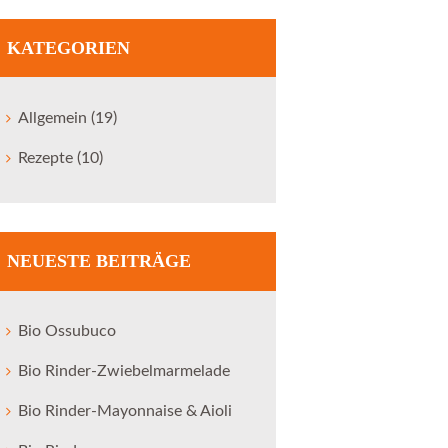
KATEGORIEN
Allgemein
(19)
Rezepte
(10)
Next item
Sonntagsgrillen mit dem...
NEUESTE BEITRÄGE
Bio Ossubuco
Bio Rinder-Zwiebelmarmelade
Bio Rinder-Mayonnaise & Aioli