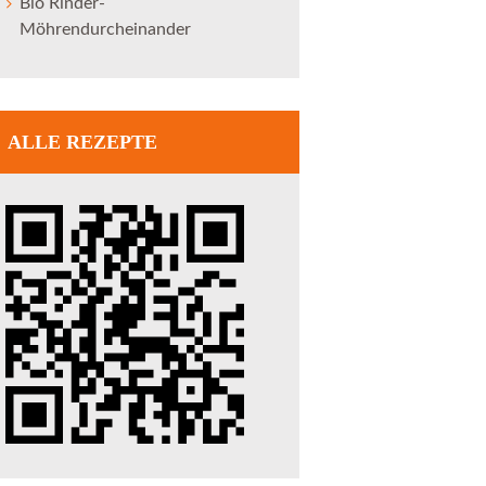
Bio Rinder-
Möhrendurcheinander
ALLE REZEPTE