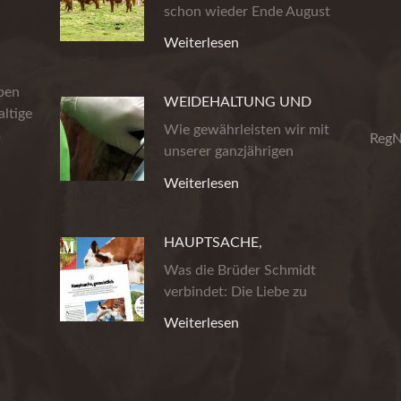
schon wieder Ende August
ist. Die…
Weiterlesen
eben
WEIDEHALTUNG UND
ltige
PRODUKTSICHERHEIT
Wie gewährleisten wir mit
m
RegN
unserer ganzjährigen
Weidehaltung…
Weiterlesen
HAUPTSACHE,
GEMUHTLICH!
Was die Brüder Schmidt
verbindet: Die Liebe zu
wirklich gutem…
Weiterlesen