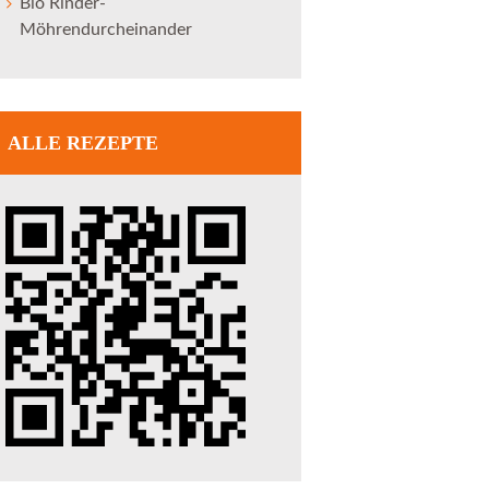
Bio Rinder-
Möhrendurcheinander
ALLE REZEPTE