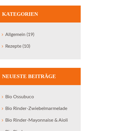
KATEGORIEN
Allgemein
(19)
Rezepte
(10)
Next item
NEUESTE BEITRÄGE
Fleisch vom Heiderind
Bio Ossubuco
Bio Rinder-Zwiebelmarmelade
Bio Rinder-Mayonnaise & Aioli