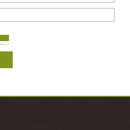
tcha ⇗