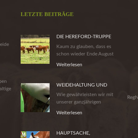
LETZTE BEITRÄGE
DIE HEREFORD-TRUPPE
eide
AUS DER HEIDE
Kaum zu glauben, dass es
schon wieder Ende August
ist. Die…
Weiterlesen
eben
WEIDEHALTUNG UND
ltige
PRODUKTSICHERHEIT
Wie gewährleisten wir mit
m
RegN
unserer ganzjährigen
Weidehaltung…
Weiterlesen
HAUPTSACHE,