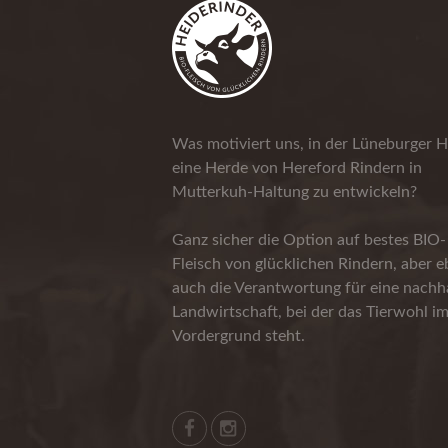
Was motiviert uns, in der Lüneburger H
eine Herde von Hereford Rindern in
Mutterkuh-Haltung zu entwickeln?
Ganz sicher die Option auf bestes BIO-
Fleisch von glücklichen Rindern, aber 
auch die Verantwortung für eine nachha
Landwirtschaft, bei der das Tierwohl i
Vordergrund steht.