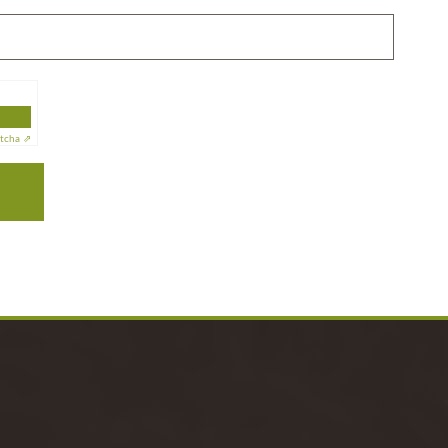
tcha ⇗