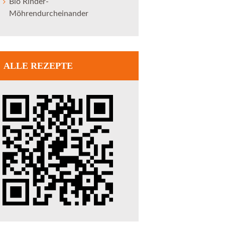
Bio Rinder-
Möhrendurcheinander
ALLE REZEPTE