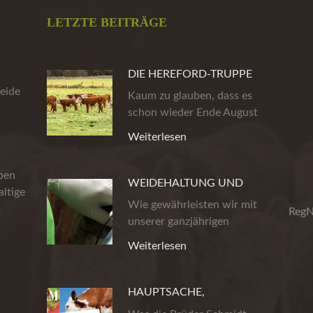
LETZTE BEITRÄGE
DIE HEREFORD-TRUPPE
eide
AUS DER HEIDE
Kaum zu glauben, dass es
schon wieder Ende August
ist. Die…
Weiterlesen
eben
WEIDEHALTUNG UND
ltige
PRODUKTSICHERHEIT
Wie gewährleisten wir mit
m
RegN
unserer ganzjährigen
Weidehaltung…
Weiterlesen
HAUPTSACHE,
GEMUHTLICH!