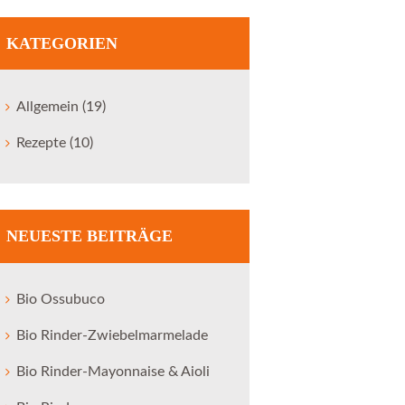
KATEGORIEN
Allgemein
(19)
Rezepte
(10)
Next item
Titel_Orangen_Tiramisu
NEUESTE BEITRÄGE
Bio Ossubuco
Bio Rinder-Zwiebelmarmelade
Bio Rinder-Mayonnaise & Aioli