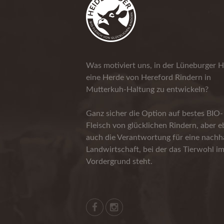
Was motiviert uns, in der Lüneburger H
eine Herde von Hereford Rindern in
Mutterkuh-Haltung zu entwickeln?
Ganz sicher die Option auf bestes BIO-
Fleisch von glücklichen Rindern, aber 
auch die Verantwortung für eine nachha
Landwirtschaft, bei der das Tierwohl i
Vordergrund steht.