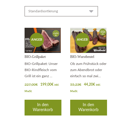
ANGEB
ANGEB
OT!
OT!
BIO-Grillpaket
BIO-Wurstbeutel
BIO-Grillpaket: Unser
Ob zum Frühstück oder
BIO-Rindfleisch vom
zum Abendbrot oder
Grill ist ein ganz ...
einfach so mal zwi...
Ursprünglicher
Aktueller
Ursprünglicher
Aktueller
227,00
€
199,00
€
55,23
€
44,20
€
inkl.
inkl.
Preis
Preis
Preis
Preis
MwSt.
MwSt.
war:
ist:
war:
ist:
227,00€
199,00€.
55,23€
44,20€.
In den
In den
Warenkorb
Warenkorb