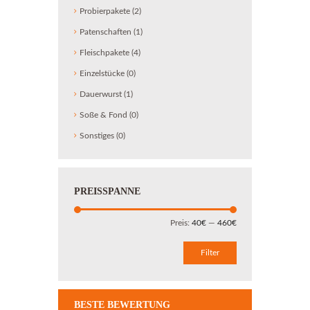
Probierpakete
(2)
Patenschaften
(1)
Fleischpakete
(4)
Einzelstücke
(0)
Dauerwurst
(1)
Soße & Fond
(0)
Sonstiges
(0)
PREISSPANNE
Min.
Max.
Preis:
40€
—
460€
Preis
Preis
Filter
BESTE BEWERTUNG