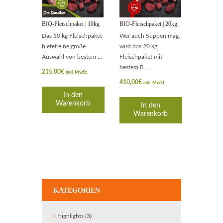
BIO-Fleischpaket | 10kg
BIO-Fleischpaket | 20kg
Das 10 kg Fleischpaket
Wer auch Suppen mag,
bietet eine große
wird das 20 kg
Auswahl von bestem ...
Fleischpaket mit
bestem B...
215,00
€
inkl. MwSt.
410,00
€
inkl. MwSt.
In den
Warenkorb
In den
Warenkorb
KATEGORIEN
Highlights
(3)