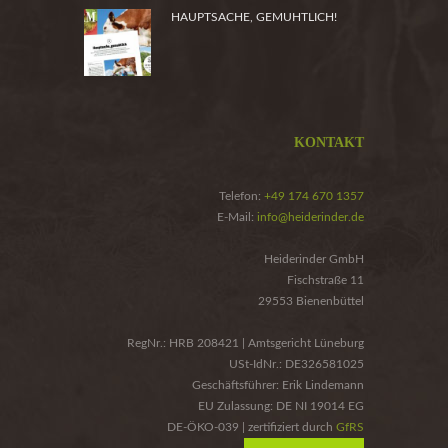
HAUPTSACHE, GEMUHTLICH!
KONTAKT
Telefon:
+49 174 670 1357
E-Mail:
info@heiderinder.de
Heiderinder GmbH
Fischstraße 11
29553 Bienenbüttel
RegNr.: HRB 208421 | Amtsgericht Lüneburg
USt-IdNr.: DE326581025
Geschäftsführer: Erik Lindemann
EU Zulassung: DE NI 19014 EG
DE-ÖKO-039 | zertifiziert durch
GfRS