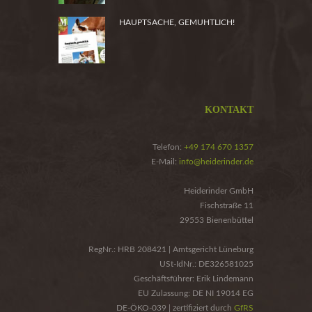
HAUPTSACHE, GEMUHTLICH!
KONTAKT
Telefon:
+49 174 670 1357
E-Mail:
info@heiderinder.de
Heiderinder GmbH
Fischstraße 11
29553 Bienenbüttel
RegNr.: HRB 208421 | Amtsgericht Lüneburg
USt-IdNr.: DE326581025
Geschäftsführer: Erik Lindemann
EU Zulassung: DE NI 19014 EG
DE-ÖKO-039 | zertifiziert durch
GfRS