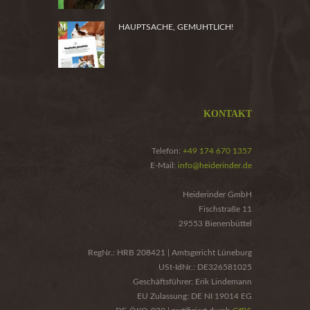
HAUPTSACHE, GEMUHTLICH!
KONTAKT
Telefon:
+49 174 670 1357
E-Mail:
info@heiderinder.de
Heiderinder GmbH
Fischstraße 11
29553 Bienenbüttel
RegNr.: HRB 208421 | Amtsgericht Lüneburg
USt-IdNr.: DE326581025
Geschäftsführer: Erik Lindemann
EU Zulassung: DE NI 19014 EG