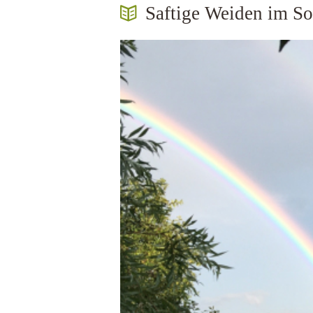
Saftige Weiden im S
derind...