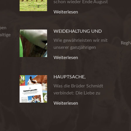
schon wieder Ende August
ist. Die…
Weiterlesen
eben
WEIDEHALTUNG UND
ltige
PRODUKTSICHERHEIT
Wie gewährleisten wir mit
m
RegN
unserer ganzjährigen
Weidehaltung…
Weiterlesen
HAUPTSACHE,
GEMUHTLICH!
Was die Brüder Schmidt
verbindet: Die Liebe zu
wirklich gutem…
Weiterlesen