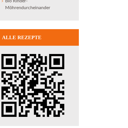
Bio Rinder-
Möhrendurcheinander
ALLE REZEPTE