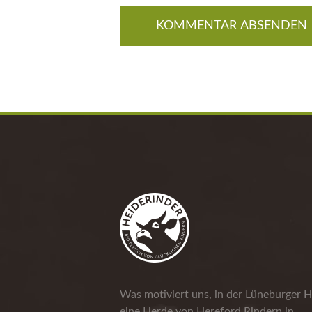
Was motiviert uns, in der Lüneburger H
eine Herde von Hereford Rindern in