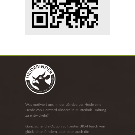
Was motiviert uns, in der Lüneburger Heide eine
Herde von Hereford Rindern in Mutterkuh-Haltung
zu entwickeln?
Ganz sicher die Option auf bestes BIO-Fleisch von
glücklichen Rindern, aber eben auch die