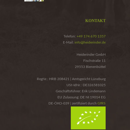
KONTAKT
Telefon:
+49 174 670 1357
E-Mail:
info@heiderinder.de
Heiderinder GmbH
Fischstraße 11
29553 Bienenbüttel
RegNr.: HRB 208421 | Amtsgericht Lüneburg
USt-IdNr.: DE326581025
Geschäftsführer: Erik Lindemann
EU Zulassung: DE NI 19014 EG
DE-ÖKO-039 | zertifiziert durch
GfRS