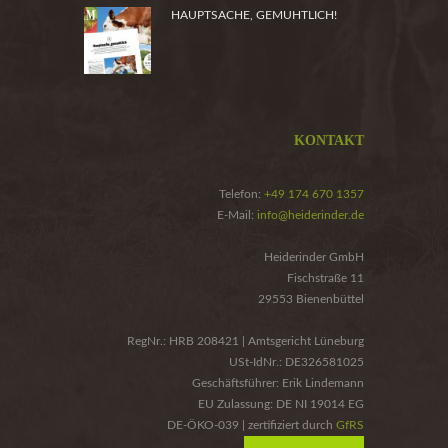
HAUPTSACHE, GEMUHTLICH!
KONTAKT
Telefon:
+49 174 670 1357
E-Mail:
info@heiderinder.de
Heiderinder GmbH
Fischstraße 11
29553 Bienenbüttel
RegNr.: HRB 208421 | Amtsgericht Lüneburg
USt-IdNr.: DE326581025
Geschäftsführer: Erik Lindemann
EU Zulassung: DE NI 19014 EG
DE-ÖKO-039 | zertifiziert durch
GfRS