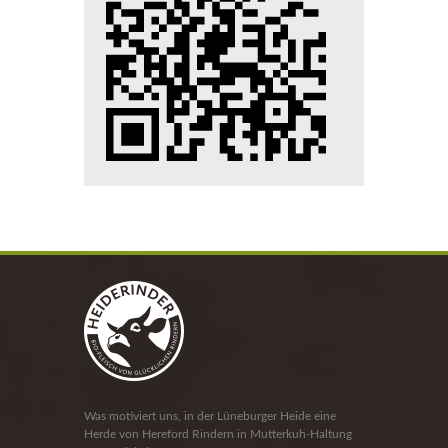
Was motiviert uns, in der Lüneburger Heide eine
Herde von Hereford Rindern in Mutterkuh-Haltung