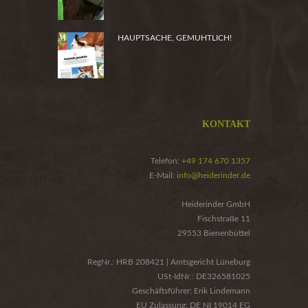
HAUPTSACHE, GEMUHTLICH!
KONTAKT
Telefon:
+49 174 670 1357
E-Mail:
info@heiderinder.de
Heiderinder GmbH
Fischstraße 11
29553 Bienenbüttel
RegNr.: HRB 208421 | Amtsgericht Lüneburg
USt-IdNr.: DE326581025
Geschäftsführer: Erik Lindemann
EU Zulassung: DE NI 19014 EG