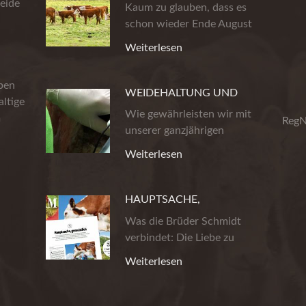
eide
AUS DER HEIDE
Kaum zu glauben, dass es
schon wieder Ende August
ist. Die…
Weiterlesen
eben
WEIDEHALTUNG UND
ltige
PRODUKTSICHERHEIT
Wie gewährleisten wir mit
m
RegN
unserer ganzjährigen
Weidehaltung…
Weiterlesen
HAUPTSACHE,
GEMUHTLICH!
Was die Brüder Schmidt
verbindet: Die Liebe zu
wirklich gutem…
Weiterlesen