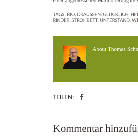
einer angemessenen Marmorierung im F
TAGS:
BIO
,
DRAUSSEN
,
GLÜCKLICH
,
HE
RINDER
,
STROHBETT
,
UNTERSTAND
,
WE
About
Thomas Schm
TEILEN:
Kommentar hinzufü