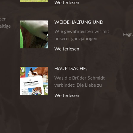
Weiterlesen
eben
WEIDEHALTUNG UND
ltige
PRODUKTSICHERHEIT
Wie gewährleisten wir mit
m
RegN
unserer ganzjährigen
Weidehaltung…
Weiterlesen
HAUPTSACHE,
GEMUHTLICH!
Was die Brüder Schmidt
verbindet: Die Liebe zu
wirklich gutem…
Weiterlesen