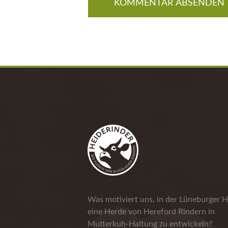
Was motiviert uns, in der Lüneburger H
eine Herde von Hereford Rindern in
Mutterkuh-Haltung zu entwickeln?