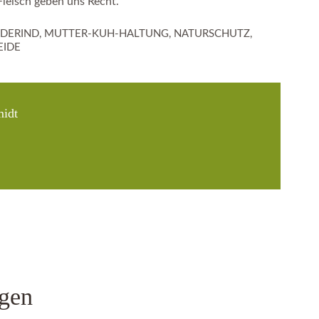
leisch geben uns Recht.
IDERIND
,
MUTTER-KUH-HALTUNG
,
NATURSCHUTZ
,
IDE
idt
gen