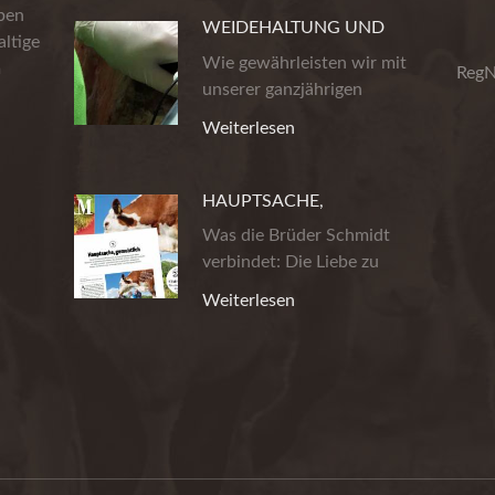
eben
WEIDEHALTUNG UND
ltige
PRODUKTSICHERHEIT
Wie gewährleisten wir mit
m
RegN
unserer ganzjährigen
Weidehaltung…
Weiterlesen
HAUPTSACHE,
GEMUHTLICH!
Was die Brüder Schmidt
verbindet: Die Liebe zu
wirklich gutem…
Weiterlesen