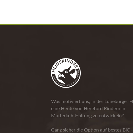
Was motiviert uns, in der Lüneburger H
eine Herde von Hereford Rindern in
Mutterkuh-Haltung zu entwickeln?
Ganz sicher die Option auf bestes BIO-