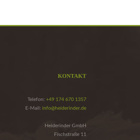
KONTAKT
Telefon:
+49 174 670 1357
E-Mail:
info@heiderinder.de
Heiderinder GmbH
Fischstraße 11