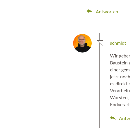
Antworten
schmidt
Wir geben
Baustein 
einer gem
jetzt noc
es direkt
Verarbeit
Wursten, 
Endverarb
Antw