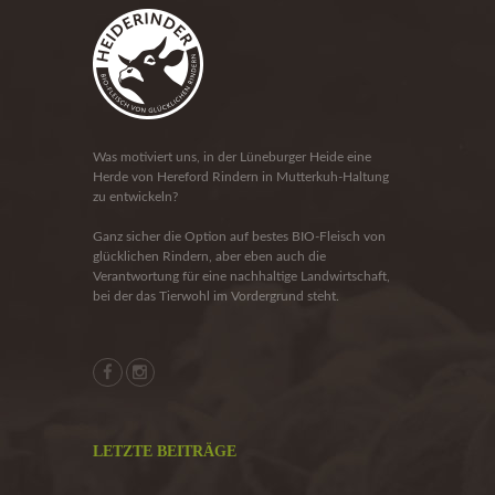
Was motiviert uns, in der Lüneburger Heide eine
Herde von Hereford Rindern in Mutterkuh-Haltung
zu entwickeln?
Ganz sicher die Option auf bestes BIO-Fleisch von
glücklichen Rindern, aber eben auch die
Verantwortung für eine nachhaltige Landwirtschaft,
bei der das Tierwohl im Vordergrund steht.
LETZTE BEITRÄGE